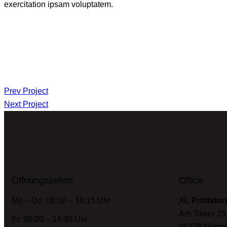
exercitation ipsam voluptatem.
Prev Project
Next Project
Öffnungszeiten
Office
Mo – Do: 08:00 – 16:15 Uhr
XL Printstor
Am Tower 15
Fr: 08:00 – 14:30 Uhr
90475 Nürnb