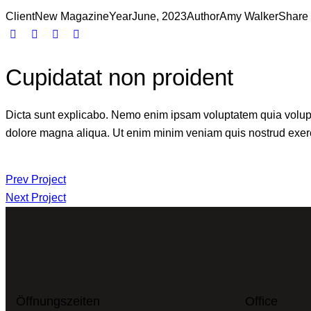
Client
New Magazine
Year
June, 2023
Author
Amy Walker
Share
Cupidatat non proident
Dicta sunt explicabo. Nemo enim ipsam voluptatem quia voluptas 
dolore magna aliqua. Ut enim minim veniam quis nostrud exerc
Prev Project
Next Project
Öffnungszeiten
Office