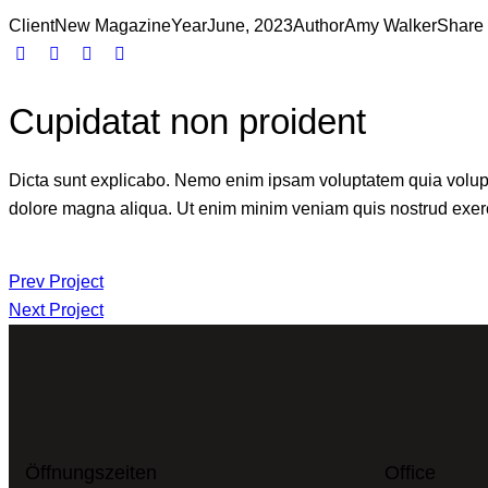
Client
New Magazine
Year
June, 2023
Author
Amy Walker
Share
Cupidatat non proident
Dicta sunt explicabo. Nemo enim ipsam voluptatem quia voluptas 
dolore magna aliqua. Ut enim minim veniam quis nostrud exerc
Prev Project
Next Project
Öffnungszeiten
Office