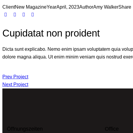
Client
New Magazine
Year
April, 2023
Author
Amy Walker
Share
Cupidatat non proident
Dicta sunt explicabo. Nemo enim ipsam voluptatem quia voluptas 
dolore magna aliqua. Ut enim minim veniam quis nostrud exerc
Prev Project
Next Project
Öffnungszeiten
Office