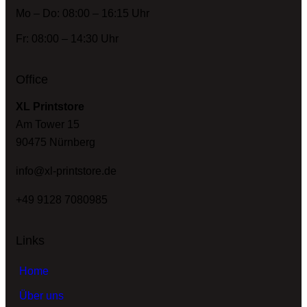
Mo – Do: 08:00 – 16:15 Uhr
Fr: 08:00 – 14:30 Uhr
Office
XL Printstore
Am Tower 15
90475 Nürnberg
info@xl-printstore.de
+49 9128 7080985
Links
Home
Über uns