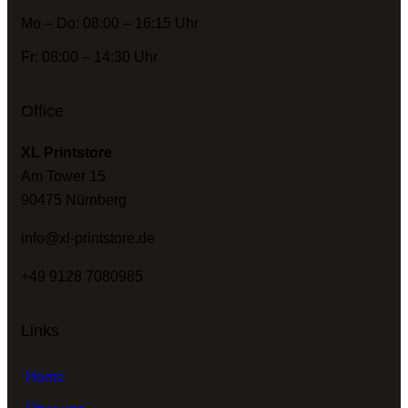
Mo – Do: 08:00 – 16:15 Uhr
Fr: 08:00 – 14:30 Uhr
Office
XL Printstore
Am Tower 15
90475 Nürnberg
info@xl-printstore.de
+49 9128 7080985
Links
Home