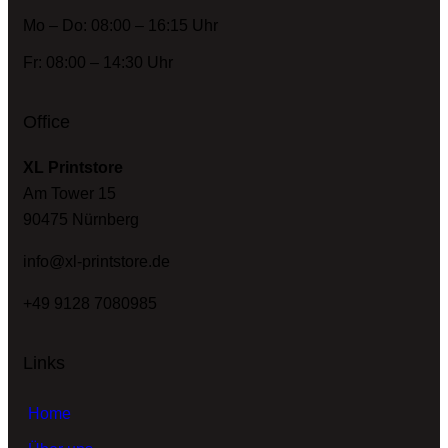
Mo – Do: 08:00 – 16:15 Uhr
Fr: 08:00 – 14:30 Uhr
Office
XL Printstore
Am Tower 15
90475 Nürnberg
info@xl-printstore.de
+49 9128 7080985
Links
Home