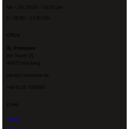
Mo – Do: 08:00 – 16:15 Uhr
Fr: 08:00 – 14:30 Uhr
Office
XL Printstore
Am Tower 15
90475 Nürnberg
info@xl-printstore.de
+49 9128 7080985
Links
Home