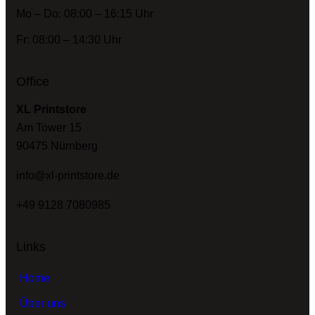
Mo – Do: 08:00 – 16:15 Uhr
Fr: 08:00 – 14:30 Uhr
Office
XL Printstore
Am Tower 15
90475 Nürnberg
info@xl-printstore.de
+49 9128 7080985
Links
Home
Über uns