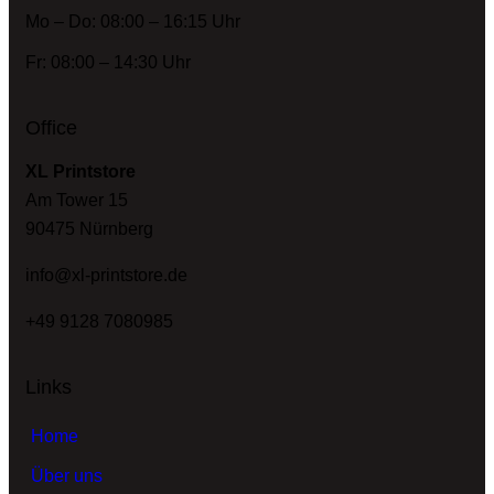
Mo – Do: 08:00 – 16:15 Uhr
Fr: 08:00 – 14:30 Uhr
Office
XL Printstore
Am Tower 15
90475 Nürnberg
info@xl-printstore.de
+49 9128 7080985
Links
Home
Über uns