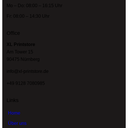
Mo – Do: 08:00 – 16:15 Uhr
Fr: 08:00 – 14:30 Uhr
Office
XL Printstore
Am Tower 15
90475 Nürnberg
info@xl-printstore.de
+49 9128 7080985
Links
Home
Über uns