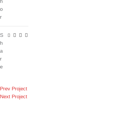
h
o
r
S
h
a
r
e
Prev Project
Next Project