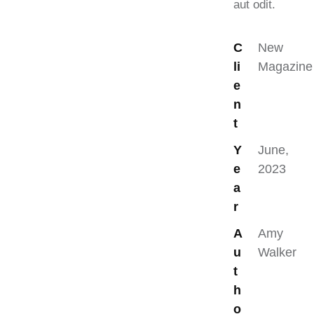
aut odit.
C
New
li
Magazine
e
n
t
Y
June,
e
2023
a
r
A
Amy
u
Walker
t
h
o