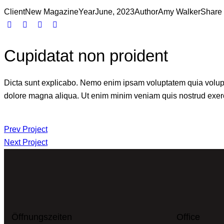
Client
New Magazine
Year
June, 2023
Author
Amy Walker
Share
Cupidatat non proident
Dicta sunt explicabo. Nemo enim ipsam voluptatem quia voluptas 
dolore magna aliqua. Ut enim minim veniam quis nostrud exerc
Prev Project
Next Project
Öffnungszeiten
Office