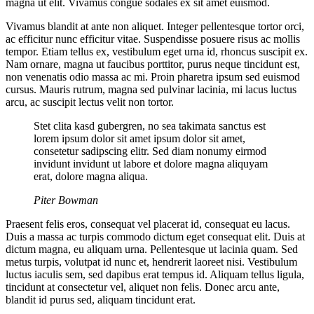
magna ut elit. Vivamus congue sodales ex sit amet euismod.
Vivamus blandit at ante non aliquet. Integer pellentesque tortor orci,
ac efficitur nunc efficitur vitae. Suspendisse posuere risus ac mollis
tempor. Etiam tellus ex, vestibulum eget urna id, rhoncus suscipit ex.
Nam ornare, magna ut faucibus porttitor, purus neque tincidunt est,
non venenatis odio massa ac mi. Proin pharetra ipsum sed euismod
cursus. Mauris rutrum, magna sed pulvinar lacinia, mi lacus luctus
arcu, ac suscipit lectus velit non tortor.
Stet clita kasd gubergren, no sea takimata sanctus est
lorem ipsum dolor sit amet ipsum dolor sit amet,
consetetur sadipscing elitr. Sed diam nonumy eirmod
invidunt invidunt ut labore et dolore magna aliquyam
erat, dolore magna aliqua.
Piter Bowman
Praesent felis eros, consequat vel placerat id, consequat eu lacus.
Duis a massa ac turpis commodo dictum eget consequat elit. Duis at
dictum magna, eu aliquam urna. Pellentesque ut lacinia quam. Sed
metus turpis, volutpat id nunc et, hendrerit laoreet nisi. Vestibulum
luctus iaculis sem, sed dapibus erat tempus id. Aliquam tellus ligula,
tincidunt at consectetur vel, aliquet non felis. Donec arcu ante,
blandit id purus sed, aliquam tincidunt erat.