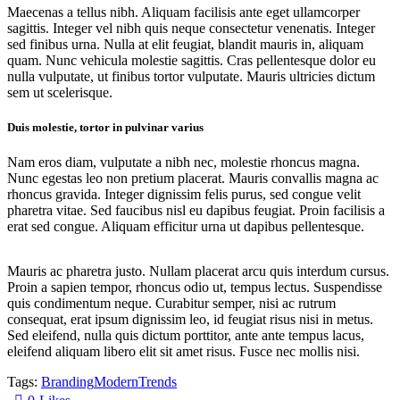
Maecenas a tellus nibh. Aliquam facilisis ante eget ullamcorper
sagittis. Integer vel nibh quis neque consectetur venenatis. Integer
sed finibus urna. Nulla at elit feugiat, blandit mauris in, aliquam
quam. Nunc vehicula molestie sagittis. Cras pellentesque dolor eu
nulla vulputate, ut finibus tortor vulputate. Mauris ultricies dictum
sem ut scelerisque.
Duis molestie, tortor in pulvinar varius
Nam eros diam, vulputate a nibh nec, molestie rhoncus magna.
Nunc egestas leo non pretium placerat. Mauris convallis magna ac
rhoncus gravida. Integer dignissim felis purus, sed congue velit
pharetra vitae. Sed faucibus nisl eu dapibus feugiat. Proin facilisis a
erat sed congue. Aliquam efficitur urna ut dapibus pellentesque.
Mauris ac pharetra justo. Nullam placerat arcu quis interdum cursus.
Proin a sapien tempor, rhoncus odio ut, tempus lectus. Suspendisse
quis condimentum neque. Curabitur semper, nisi ac rutrum
consequat, erat ipsum dignissim leo, id feugiat risus nisi in metus.
Sed eleifend, nulla quis dictum porttitor, ante ante tempus lacus,
eleifend aliquam libero elit sit amet risus. Fusce nec mollis nisi.
Tags:
Branding
Modern
Trends