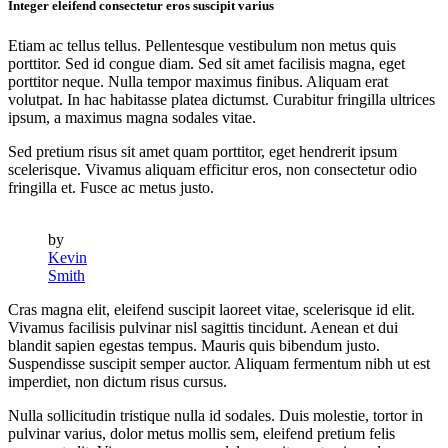
Integer eleifend consectetur eros suscipit varius
Etiam ac tellus tellus. Pellentesque vestibulum non metus quis
porttitor. Sed id congue diam. Sed sit amet facilisis magna, eget
porttitor neque. Nulla tempor maximus finibus. Aliquam erat
volutpat. In hac habitasse platea dictumst. Curabitur fringilla ultrices
ipsum, a maximus magna sodales vitae.
Sed pretium risus sit amet quam porttitor, eget hendrerit ipsum
scelerisque. Vivamus aliquam efficitur eros, non consectetur odio
fringilla et. Fusce ac metus justo.
by
Kevin
Smith
Cras magna elit, eleifend suscipit laoreet vitae, scelerisque id elit.
Vivamus facilisis pulvinar nisl sagittis tincidunt. Aenean et dui
blandit sapien egestas tempus. Mauris quis bibendum justo.
Suspendisse suscipit semper auctor. Aliquam fermentum nibh ut est
imperdiet, non dictum risus cursus.
Nulla sollicitudin tristique nulla id sodales. Duis molestie, tortor in
pulvinar varius, dolor metus mollis sem, eleifend pretium felis