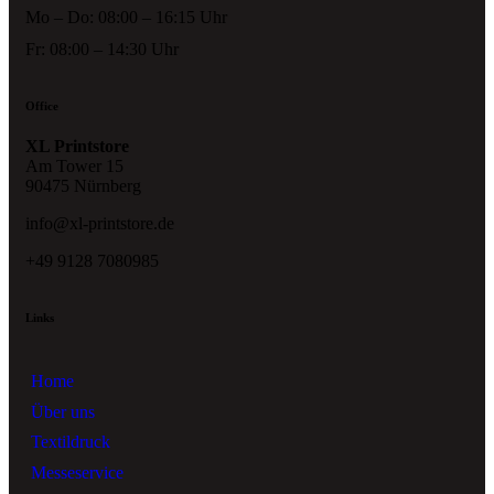
Mo – Do: 08:00 – 16:15 Uhr
Fr: 08:00 – 14:30 Uhr
Office
XL Printstore
Am Tower 15
90475 Nürnberg
info@xl-printstore.de
+49 9128 7080985
Links
Home
Über uns
Textildruck
Messeservice