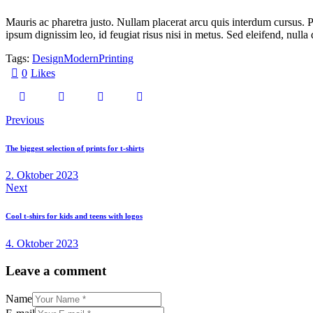
Mauris ac pharetra justo. Nullam placerat arcu quis interdum cursus. 
ipsum dignissim leo, id feugiat risus nisi in metus. Sed eleifend, nulla 
Tags:
Design
Modern
Printing
0
Likes
Previous
The biggest selection of prints for t-shirts
2. Oktober 2023
Next
Cool t-shirs for kids and teens with logos
4. Oktober 2023
Leave a comment
Name