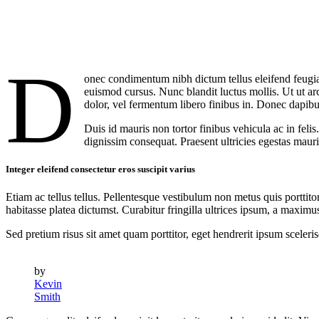
D
onec condimentum nibh dictum tellus eleifend feugiat.
euismod cursus. Nunc blandit luctus mollis. Ut ut a
dolor, vel fermentum libero finibus in. Donec dapib
Duis id mauris non tortor finibus vehicula ac in fel
dignissim consequat. Praesent ultricies egestas mauris,
Integer eleifend consectetur eros suscipit varius
Etiam ac tellus tellus. Pellentesque vestibulum non metus quis porttit
habitasse platea dictumst. Curabitur fringilla ultrices ipsum, a maxim
Sed pretium risus sit amet quam porttitor, eget hendrerit ipsum sceleri
by
Kevin
Smith