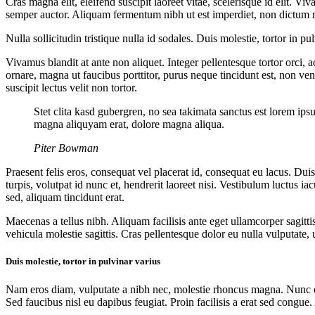
Cras magna elit, eleifend suscipit laoreet vitae, scelerisque id elit. V
semper auctor. Aliquam fermentum nibh ut est imperdiet, non dictum r
Nulla sollicitudin tristique nulla id sodales. Duis molestie, tortor in
Vivamus blandit at ante non aliquet. Integer pellentesque tortor orci, a
ornare, magna ut faucibus porttitor, purus neque tincidunt est, non ve
suscipit lectus velit non tortor.
Stet clita kasd gubergren, no sea takimata sanctus est lorem ips
magna aliquyam erat, dolore magna aliqua.
Piter Bowman
Praesent felis eros, consequat vel placerat id, consequat eu lacus. D
turpis, volutpat id nunc et, hendrerit laoreet nisi. Vestibulum luctus ia
sed, aliquam tincidunt erat.
Maecenas a tellus nibh. Aliquam facilisis ante eget ullamcorper sagitti
vehicula molestie sagittis. Cras pellentesque dolor eu nulla vulputate, 
Duis molestie, tortor in pulvinar varius
Nam eros diam, vulputate a nibh nec, molestie rhoncus magna. Nunc ege
Sed faucibus nisl eu dapibus feugiat. Proin facilisis a erat sed congue