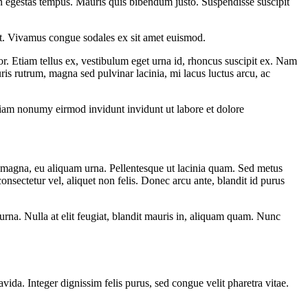
apien egestas tempus. Mauris quis bibendum justo. Suspendisse suscipit
elit. Vivamus congue sodales ex sit amet euismod.
por. Etiam tellus ex, vestibulum eget urna id, rhoncus suscipit ex. Nam
is rutrum, magna sed pulvinar lacinia, mi lacus luctus arcu, ac
 diam nonumy eirmod invidunt invidunt ut labore et dolore
m magna, eu aliquam urna. Pellentesque ut lacinia quam. Sed metus
consectetur vel, aliquet non felis. Donec arcu ante, blandit id purus
 urna. Nulla at elit feugiat, blandit mauris in, aliquam quam. Nunc
da. Integer dignissim felis purus, sed congue velit pharetra vitae.