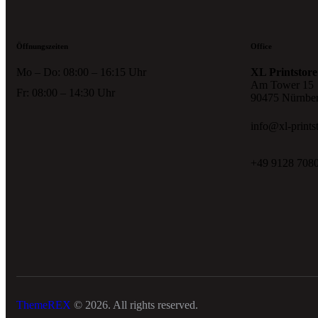
Öffnungszeiten
Office
Mo – Do: 08:00 – 16:15 Uhr
XL Printstore
Am Tower 15
Fr: 08:00 – 14:30 Uhr
90475 Nürnbe
info@xl-prints
+49 9128 708
ThemeREX
© 2026. All rights reserved.