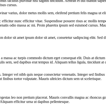
ivamus facilisis pulvinar nisl sagittis tincidunt. Aenean et dui blandit s
isus cursus.
 pulvinar varius, dolor metus mollis sem, eleifend pretium felis magna ut 
c efficitur nunc efficitur vitae. Suspendisse posuere risus ac mollis tem
nenatis odio massa ac mi. Proin pharetra ipsum sed euismod cursus. Maur
um dolor sit amet ipsum dolor sit amet, consetetur sadipscing elitr. Sed
uis a massa ac turpis commodo dictum eget consequat elit. Duis at dictu
culis sem, sed dapibus erat tempus id. Aliquam tellus ligula, tincidunt at 
s. Integer vel nibh quis neque consectetur venenatis. Integer sed finibus
ut finibus tortor vulputate. Mauris ultricies dictum sem ut scelerisque.
stas leo non pretium placerat. Mauris convallis magna ac rhoncus gravi
. Aliquam efficitur urna ut dapibus pellentesque.