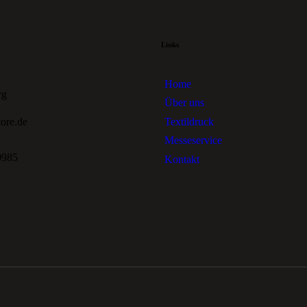
Links
Home
rg
Über uns
Textildruck
tore.de
Messeservice
0985
Kontakt