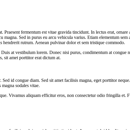
 Praesent fermentum est vitae gravida tincidunt. In lectus erat, ornare 
rcu magna. Sed in purus eu arcu vehicula varius. Etiam elementum sem a
us hendrerit rutrum. Aenean pulvinar dolor et sem tristique commodo.
is. Duis at vestibulum lorem. Donec nisi purus, condimentum at congue n
 sit amet porttitor erat dictum at.
or. Sed id congue diam. Sed sit amet facilisis magna, eget porttitor neq
us magna sodales vitae.
sque. Vivamus aliquam efficitur eros, non consectetur odio fringilla et. 