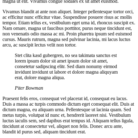
magna ut elit. Vivamus congue sodales ex sit amet euismod.
Vivamus blandit at ante non aliquet. Integer pellentesque tortor orci,
ac efficitur nunc efficitur vitae. Suspendisse posuere risus ac mollis
tempor. Etiam tellus ex, vestibulum eget urna id, rhoncus suscipit ex.
Nam ornare, magna ut faucibus porttitor, purus neque tincidunt est,
non venenatis odio massa ac mi. Proin pharetra ipsum sed euismod
cursus. Mauris rutrum, magna sed pulvinar lacinia, mi lacus luctus
arcu, ac suscipit lectus velit non tortor.
Stet clita kasd gubergren, no sea takimata sanctus est
lorem ipsum dolor sit amet ipsum dolor sit amet,
consetetur sadipscing elitr. Sed diam nonumy eirmod
invidunt invidunt ut labore et dolore magna aliquyam
erat, dolore magna aliqua.
Piter Bowman
Praesent felis eros, consequat vel placerat id, consequat eu lacus.
Duis a massa ac turpis commodo dictum eget consequat elit. Duis at
dictum magna, eu aliquam urna. Pellentesque ut lacinia quam. Sed
metus turpis, volutpat id nunc et, hendrerit laoreet nisi. Vestibulum
luctus iaculis sem, sed dapibus erat tempus id. Aliquam tellus ligula,
tincidunt at consectetur vel, aliquet non felis. Donec arcu ante,
blandit id purus sed, aliquam tincidunt erat.