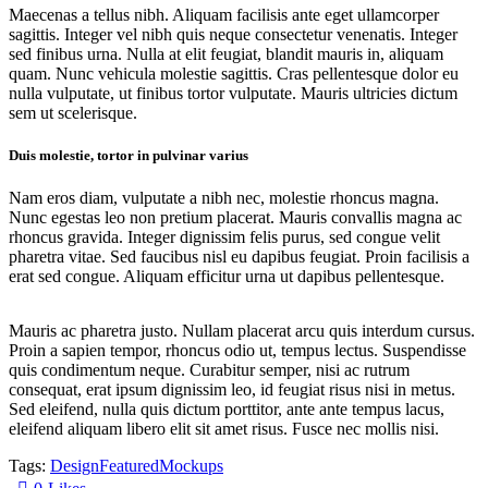
Maecenas a tellus nibh. Aliquam facilisis ante eget ullamcorper
sagittis. Integer vel nibh quis neque consectetur venenatis. Integer
sed finibus urna. Nulla at elit feugiat, blandit mauris in, aliquam
quam. Nunc vehicula molestie sagittis. Cras pellentesque dolor eu
nulla vulputate, ut finibus tortor vulputate. Mauris ultricies dictum
sem ut scelerisque.
Duis molestie, tortor in pulvinar varius
Nam eros diam, vulputate a nibh nec, molestie rhoncus magna.
Nunc egestas leo non pretium placerat. Mauris convallis magna ac
rhoncus gravida. Integer dignissim felis purus, sed congue velit
pharetra vitae. Sed faucibus nisl eu dapibus feugiat. Proin facilisis a
erat sed congue. Aliquam efficitur urna ut dapibus pellentesque.
Mauris ac pharetra justo. Nullam placerat arcu quis interdum cursus.
Proin a sapien tempor, rhoncus odio ut, tempus lectus. Suspendisse
quis condimentum neque. Curabitur semper, nisi ac rutrum
consequat, erat ipsum dignissim leo, id feugiat risus nisi in metus.
Sed eleifend, nulla quis dictum porttitor, ante ante tempus lacus,
eleifend aliquam libero elit sit amet risus. Fusce nec mollis nisi.
Tags:
Design
Featured
Mockups