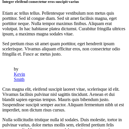
Integer eleifend consectetur eros suscipit varius
Etiam ac tellus tellus. Pellentesque vestibulum non metus quis
porttitor. Sed id congue diam. Sed sit amet facilisis magna, eget
porttitor neque. Nulla tempor maximus finibus. Aliquam erat
volutpat. In hac habitasse platea dictumst. Curabitur fringilla ultrices
ipsum, a maximus magna sodales vitae.
Sed pretium risus sit amet quam porttitor, eget hendrerit ipsum
scelerisque. Vivamus aliquam efficitur eros, non consectetur odio
fringilla et. Fusce ac metus justo.
by
Kevin
Smith
Cras magna elit, eleifend suscipit laoreet vitae, scelerisque id elit.
Vivamus facilisis pulvinar nisl sagittis tincidunt. Aenean et dui
blandit sapien egestas tempus. Mauris quis bibendum justo.
Suspendisse suscipit semper auctor. Aliquam fermentum nibh ut est
imperdiet, non dictum risus cursus.
Nulla sollicitudin tristique nulla id sodales. Duis molestie, tortor in
pulvinar varius, dolor metus mollis sem, eleifend pretium felis