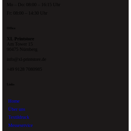
Mo – Do: 08:00 – 16:15 Uhr
Fr: 08:00 – 14:30 Uhr
Office
XL Printstore
Am Tower 15
90475 Nürnberg
info@xl-printstore.de
+49 9128 7080985
Links
Home
Über uns
Textildruck
Messeservice