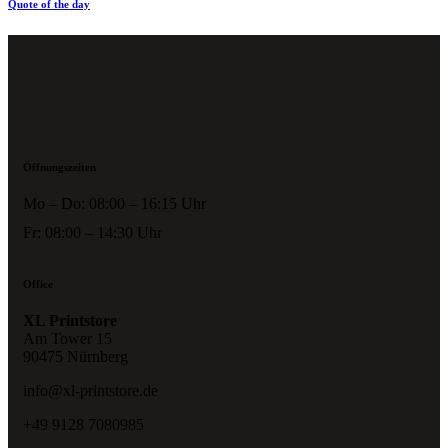
Quote of the day
Öffnungszeiten
Mo – Do: 08:00 – 16:15 Uhr
Fr: 08:00 – 14:30 Uhr
Office
XL Printstore
Am Tower 15
90475 Nürnberg
info@xl-printstore.de
+49 9128 7080985