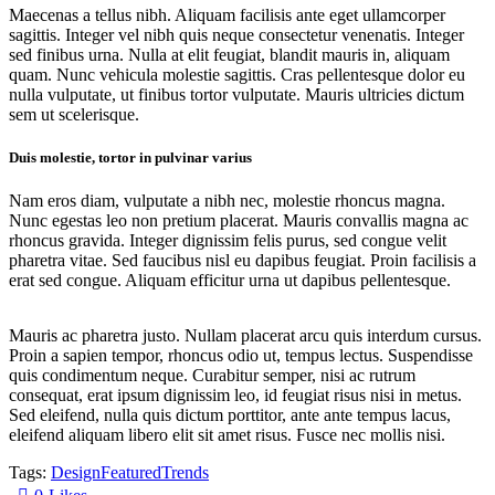
Maecenas a tellus nibh. Aliquam facilisis ante eget ullamcorper
sagittis. Integer vel nibh quis neque consectetur venenatis. Integer
sed finibus urna. Nulla at elit feugiat, blandit mauris in, aliquam
quam. Nunc vehicula molestie sagittis. Cras pellentesque dolor eu
nulla vulputate, ut finibus tortor vulputate. Mauris ultricies dictum
sem ut scelerisque.
Duis molestie, tortor in pulvinar varius
Nam eros diam, vulputate a nibh nec, molestie rhoncus magna.
Nunc egestas leo non pretium placerat. Mauris convallis magna ac
rhoncus gravida. Integer dignissim felis purus, sed congue velit
pharetra vitae. Sed faucibus nisl eu dapibus feugiat. Proin facilisis a
erat sed congue. Aliquam efficitur urna ut dapibus pellentesque.
Mauris ac pharetra justo. Nullam placerat arcu quis interdum cursus.
Proin a sapien tempor, rhoncus odio ut, tempus lectus. Suspendisse
quis condimentum neque. Curabitur semper, nisi ac rutrum
consequat, erat ipsum dignissim leo, id feugiat risus nisi in metus.
Sed eleifend, nulla quis dictum porttitor, ante ante tempus lacus,
eleifend aliquam libero elit sit amet risus. Fusce nec mollis nisi.
Tags:
Design
Featured
Trends