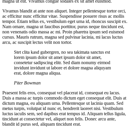
magna ut elit. Vivamus congue sodales ex sit amet euismod.
Vivamus blandit at ante non aliquet. Integer pellentesque tortor orci,
ac efficitur nunc efficitur vitae. Suspendisse posuere risus ac mollis
tempor. Etiam tellus ex, vestibulum eget urna id, rhoncus suscipit ex.
Nam ornare, magna ut faucibus porttitor, purus neque tincidunt est,
non venenatis odio massa ac mi. Proin pharetra ipsum sed euismod
cursus. Mauris rutrum, magna sed pulvinar lacinia, mi lacus luctus
arcu, ac suscipit lectus velit non tortor.
Stet clita kasd gubergren, no sea takimata sanctus est
lorem ipsum dolor sit amet ipsum dolor sit amet,
consetetur sadipscing elitr. Sed diam nonumy eirmod
invidunt invidunt ut labore et dolore magna aliquyam
erat, dolore magna aliqua.
Piter Bowman
Praesent felis eros, consequat vel placerat id, consequat eu lacus.
Duis a massa ac turpis commodo dictum eget consequat elit. Duis at
dictum magna, eu aliquam urna. Pellentesque ut lacinia quam. Sed
metus turpis, volutpat id nunc et, hendrerit laoreet nisi. Vestibulum
luctus iaculis sem, sed dapibus erat tempus id. Aliquam tellus ligula,
tincidunt at consectetur vel, aliquet non felis. Donec arcu ante,
blandit id purus sed, aliquam tincidunt erat.