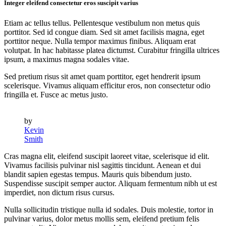
Integer eleifend consectetur eros suscipit varius
Etiam ac tellus tellus. Pellentesque vestibulum non metus quis
porttitor. Sed id congue diam. Sed sit amet facilisis magna, eget
porttitor neque. Nulla tempor maximus finibus. Aliquam erat
volutpat. In hac habitasse platea dictumst. Curabitur fringilla ultrices
ipsum, a maximus magna sodales vitae.
Sed pretium risus sit amet quam porttitor, eget hendrerit ipsum
scelerisque. Vivamus aliquam efficitur eros, non consectetur odio
fringilla et. Fusce ac metus justo.
by
Kevin
Smith
Cras magna elit, eleifend suscipit laoreet vitae, scelerisque id elit.
Vivamus facilisis pulvinar nisl sagittis tincidunt. Aenean et dui
blandit sapien egestas tempus. Mauris quis bibendum justo.
Suspendisse suscipit semper auctor. Aliquam fermentum nibh ut est
imperdiet, non dictum risus cursus.
Nulla sollicitudin tristique nulla id sodales. Duis molestie, tortor in
pulvinar varius, dolor metus mollis sem, eleifend pretium felis