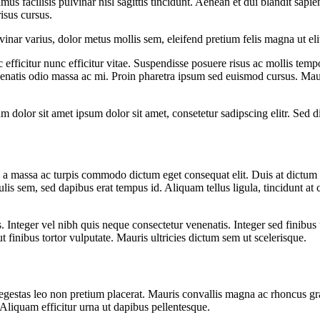
ivamus facilisis pulvinar nisl sagittis tincidunt. Aenean et dui blandit s
isus cursus.
 pulvinar varius, dolor metus mollis sem, eleifend pretium felis magna ut 
c efficitur nunc efficitur vitae. Suspendisse posuere risus ac mollis tem
nenatis odio massa ac mi. Proin pharetra ipsum sed euismod cursus. Maur
um dolor sit amet ipsum dolor sit amet, consetetur sadipscing elitr. Sed
uis a massa ac turpis commodo dictum eget consequat elit. Duis at dictu
culis sem, sed dapibus erat tempus id. Aliquam tellus ligula, tincidunt at 
s. Integer vel nibh quis neque consectetur venenatis. Integer sed finibus
ut finibus tortor vulputate. Mauris ultricies dictum sem ut scelerisque.
stas leo non pretium placerat. Mauris convallis magna ac rhoncus gravi
. Aliquam efficitur urna ut dapibus pellentesque.