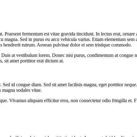
 Praesent fermentum est vitae gravida tincidunt. In lectus erat, ornare 
rcu magna. Sed in purus eu arcu vehicula varius. Etiam elementum sem a
us hendrerit rutrum. Aenean pulvinar dolor et sem tristique commodo.
is. Duis at vestibulum lorem. Donec nisi purus, condimentum at congue n
 sit amet porttitor erat dictum at.
or. Sed id congue diam. Sed sit amet facilisis magna, eget porttitor neq
us magna sodales vitae.
sque. Vivamus aliquam efficitur eros, non consectetur odio fringilla et. 