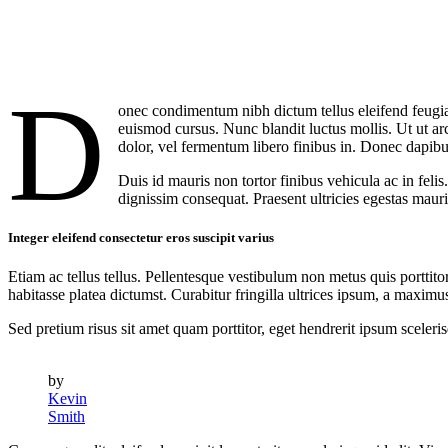
D
onec condimentum nibh dictum tellus eleifend feugiat.
euismod cursus. Nunc blandit luctus mollis. Ut ut a
dolor, vel fermentum libero finibus in. Donec dapib
Duis id mauris non tortor finibus vehicula ac in fel
dignissim consequat. Praesent ultricies egestas mauris,
Integer eleifend consectetur eros suscipit varius
Etiam ac tellus tellus. Pellentesque vestibulum non metus quis porttit
habitasse platea dictumst. Curabitur fringilla ultrices ipsum, a maxim
Sed pretium risus sit amet quam porttitor, eget hendrerit ipsum sceleri
by
Kevin
Smith