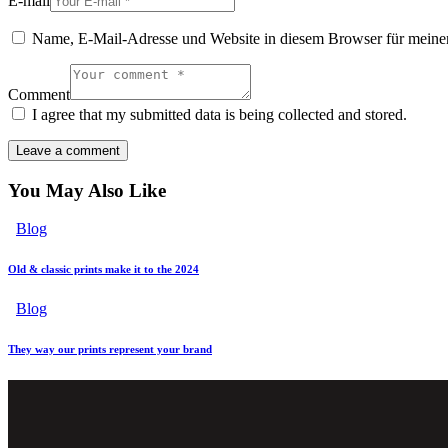
E-mail
Name, E-Mail-Adresse und Website in diesem Browser für meine
Comment
I agree that my submitted data is being collected and stored.
You May Also Like
Blog
Old & classic prints make it to the 2024
Blog
They way our prints represent your brand