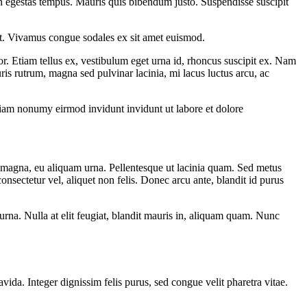
apien egestas tempus. Mauris quis bibendum justo. Suspendisse suscipit
elit. Vivamus congue sodales ex sit amet euismod.
por. Etiam tellus ex, vestibulum eget urna id, rhoncus suscipit ex. Nam
is rutrum, magna sed pulvinar lacinia, mi lacus luctus arcu, ac
 diam nonumy eirmod invidunt invidunt ut labore et dolore
m magna, eu aliquam urna. Pellentesque ut lacinia quam. Sed metus
consectetur vel, aliquet non felis. Donec arcu ante, blandit id purus
 urna. Nulla at elit feugiat, blandit mauris in, aliquam quam. Nunc
da. Integer dignissim felis purus, sed congue velit pharetra vitae.