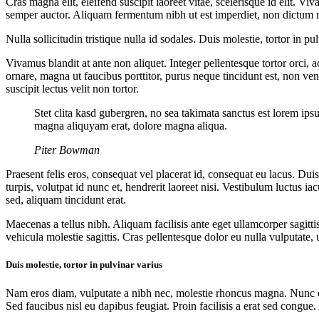
Cras magna elit, eleifend suscipit laoreet vitae, scelerisque id elit. V
semper auctor. Aliquam fermentum nibh ut est imperdiet, non dictum r
Nulla sollicitudin tristique nulla id sodales. Duis molestie, tortor in
Vivamus blandit at ante non aliquet. Integer pellentesque tortor orci, a
ornare, magna ut faucibus porttitor, purus neque tincidunt est, non ve
suscipit lectus velit non tortor.
Stet clita kasd gubergren, no sea takimata sanctus est lorem ips
magna aliquyam erat, dolore magna aliqua.
Piter Bowman
Praesent felis eros, consequat vel placerat id, consequat eu lacus. D
turpis, volutpat id nunc et, hendrerit laoreet nisi. Vestibulum luctus ia
sed, aliquam tincidunt erat.
Maecenas a tellus nibh. Aliquam facilisis ante eget ullamcorper sagitti
vehicula molestie sagittis. Cras pellentesque dolor eu nulla vulputate, 
Duis molestie, tortor in pulvinar varius
Nam eros diam, vulputate a nibh nec, molestie rhoncus magna. Nunc ege
Sed faucibus nisl eu dapibus feugiat. Proin facilisis a erat sed congue