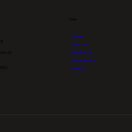
Links
Home
rg
Über uns
Textildruck
tore.de
Messeservice
0985
Kontakt