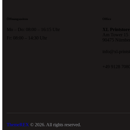
Öffnungszeiten
Office
Mo – Do: 08:00 – 16:15 Uhr
XL Printstore
Am Tower 15
Fr: 08:00 – 14:30 Uhr
90475 Nürnbe
info@xl-prints
+49 9128 708
ThemeREX
© 2026. All rights reserved.