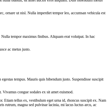
t nulla blandit, sit amet auctor eros aliquam. Duis bibendum metus
ec, ornare ut nisl. Nulla imperdiet tempor leo, accumsan vehicula est
ue. Nulla tempor maximus finibus. Aliquam erat volutpat. In hac
Fusce ac metus justo.
apien egestas tempus. Mauris quis bibendum justo. Suspendisse suscipit
elit. Vivamus congue sodales ex sit amet euismod.
por. Etiam tellus ex, vestibulum eget urna id, rhoncus suscipit ex. Nam
is rutrum, magna sed pulvinar lacinia, mi lacus luctus arcu, ac