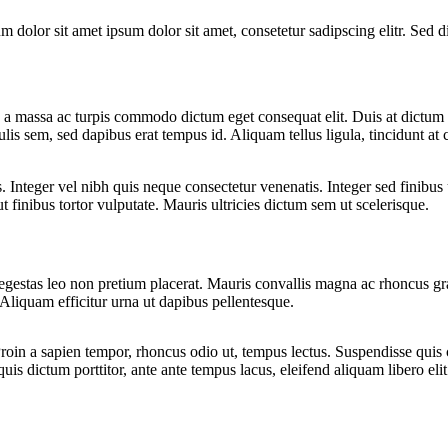
um dolor sit amet ipsum dolor sit amet, consetetur sadipscing elitr. Sed
uis a massa ac turpis commodo dictum eget consequat elit. Duis at dictu
culis sem, sed dapibus erat tempus id. Aliquam tellus ligula, tincidunt at 
s. Integer vel nibh quis neque consectetur venenatis. Integer sed finibus
ut finibus tortor vulputate. Mauris ultricies dictum sem ut scelerisque.
stas leo non pretium placerat. Mauris convallis magna ac rhoncus gravi
. Aliquam efficitur urna ut dapibus pellentesque.
Proin a sapien tempor, rhoncus odio ut, tempus lectus. Suspendisse qui
quis dictum porttitor, ante ante tempus lacus, eleifend aliquam libero elit