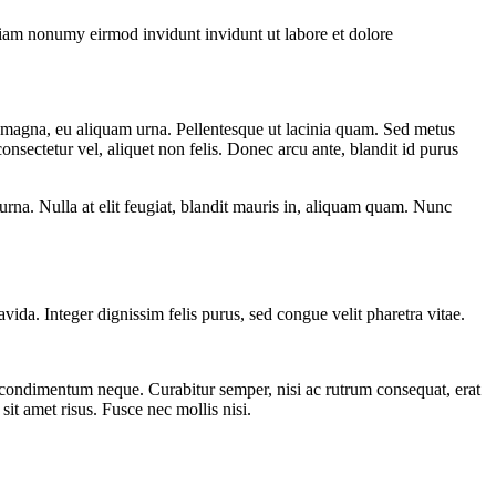
 diam nonumy eirmod invidunt invidunt ut labore et dolore
m magna, eu aliquam urna. Pellentesque ut lacinia quam. Sed metus
consectetur vel, aliquet non felis. Donec arcu ante, blandit id purus
 urna. Nulla at elit feugiat, blandit mauris in, aliquam quam. Nunc
da. Integer dignissim felis purus, sed congue velit pharetra vitae.
s condimentum neque. Curabitur semper, nisi ac rutrum consequat, erat
 sit amet risus. Fusce nec mollis nisi.