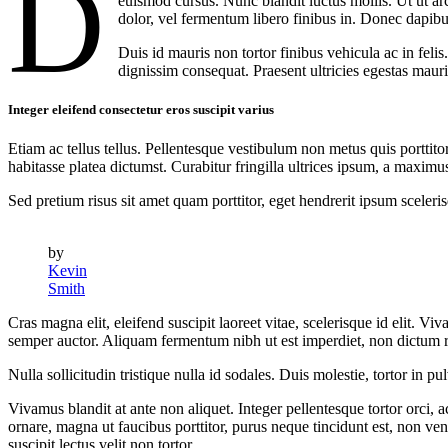
D
euismod cursus. Nunc blandit luctus mollis. Ut ut a
dolor, vel fermentum libero finibus in. Donec dapib
Duis id mauris non tortor finibus vehicula ac in fel
dignissim consequat. Praesent ultricies egestas mauris,
Integer eleifend consectetur eros suscipit varius
Etiam ac tellus tellus. Pellentesque vestibulum non metus quis porttit
habitasse platea dictumst. Curabitur fringilla ultrices ipsum, a maxim
Sed pretium risus sit amet quam porttitor, eget hendrerit ipsum sceleri
by
Kevin
Smith
Cras magna elit, eleifend suscipit laoreet vitae, scelerisque id elit. V
semper auctor. Aliquam fermentum nibh ut est imperdiet, non dictum r
Nulla sollicitudin tristique nulla id sodales. Duis molestie, tortor in
Vivamus blandit at ante non aliquet. Integer pellentesque tortor orci, a
ornare, magna ut faucibus porttitor, purus neque tincidunt est, non ve
suscipit lectus velit non tortor.