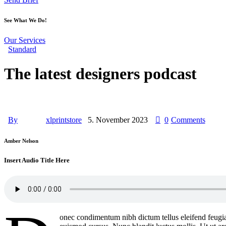
See What We Do!
Our Services
Standard
The latest designers podcast
By
xlprintstore
5. November 2023
0
Comments
Amber Nelson
Insert Audio Title Here
onec condimentum nibh dictum tellus eleifend feugiat.