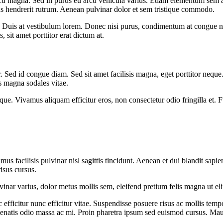
rcu magna. Sed in purus eu arcu vehicula varius. Etiam elementum sem a
us hendrerit rutrum. Aenean pulvinar dolor et sem tristique commodo.
is. Duis at vestibulum lorem. Donec nisi purus, condimentum at congue n
 sit amet porttitor erat dictum at.
or. Sed id congue diam. Sed sit amet facilisis magna, eget porttitor neq
us magna sodales vitae.
sque. Vivamus aliquam efficitur eros, non consectetur odio fringilla et. 
ivamus facilisis pulvinar nisl sagittis tincidunt. Aenean et dui blandit s
isus cursus.
 pulvinar varius, dolor metus mollis sem, eleifend pretium felis magna ut 
c efficitur nunc efficitur vitae. Suspendisse posuere risus ac mollis tem
nenatis odio massa ac mi. Proin pharetra ipsum sed euismod cursus. Maur