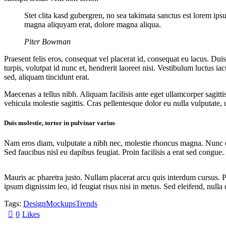
Stet clita kasd gubergren, no sea takimata sanctus est lorem ips
magna aliquyam erat, dolore magna aliqua.
Piter Bowman
Praesent felis eros, consequat vel placerat id, consequat eu lacus. D
turpis, volutpat id nunc et, hendrerit laoreet nisi. Vestibulum luctus ia
sed, aliquam tincidunt erat.
Maecenas a tellus nibh. Aliquam facilisis ante eget ullamcorper sagitti
vehicula molestie sagittis. Cras pellentesque dolor eu nulla vulputate, 
Duis molestie, tortor in pulvinar varius
Nam eros diam, vulputate a nibh nec, molestie rhoncus magna. Nunc ege
Sed faucibus nisl eu dapibus feugiat. Proin facilisis a erat sed congue
Mauris ac pharetra justo. Nullam placerat arcu quis interdum cursus. 
ipsum dignissim leo, id feugiat risus nisi in metus. Sed eleifend, nulla 
Tags:
Design
Mockups
Trends
0
Likes