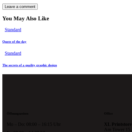
You May Also Like
Standard
Quote of the day
Standard
The secrets of a quality graphic design
Öffnungszeiten
Office
Mo – Do: 08:00 – 16:15 Uhr
XL Printstore
Am Tower 15