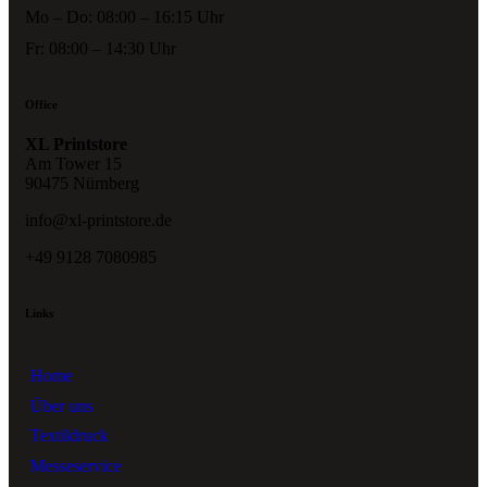
Mo – Do: 08:00 – 16:15 Uhr
Fr: 08:00 – 14:30 Uhr
Office
XL Printstore
Am Tower 15
90475 Nürnberg
info@xl-printstore.de
+49 9128 7080985
Links
Home
Über uns
Textildruck
Messeservice