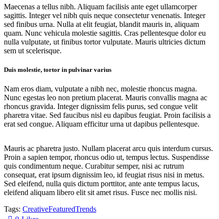
Maecenas a tellus nibh. Aliquam facilisis ante eget ullamcorper
sagittis. Integer vel nibh quis neque consectetur venenatis. Integer
sed finibus urna. Nulla at elit feugiat, blandit mauris in, aliquam
quam. Nunc vehicula molestie sagittis. Cras pellentesque dolor eu
nulla vulputate, ut finibus tortor vulputate. Mauris ultricies dictum
sem ut scelerisque.
Duis molestie, tortor in pulvinar varius
Nam eros diam, vulputate a nibh nec, molestie rhoncus magna.
Nunc egestas leo non pretium placerat. Mauris convallis magna ac
rhoncus gravida. Integer dignissim felis purus, sed congue velit
pharetra vitae. Sed faucibus nisl eu dapibus feugiat. Proin facilisis a
erat sed congue. Aliquam efficitur urna ut dapibus pellentesque.
Mauris ac pharetra justo. Nullam placerat arcu quis interdum cursus.
Proin a sapien tempor, rhoncus odio ut, tempus lectus. Suspendisse
quis condimentum neque. Curabitur semper, nisi ac rutrum
consequat, erat ipsum dignissim leo, id feugiat risus nisi in metus.
Sed eleifend, nulla quis dictum porttitor, ante ante tempus lacus,
eleifend aliquam libero elit sit amet risus. Fusce nec mollis nisi.
Tags:
Creative
Featured
Trends