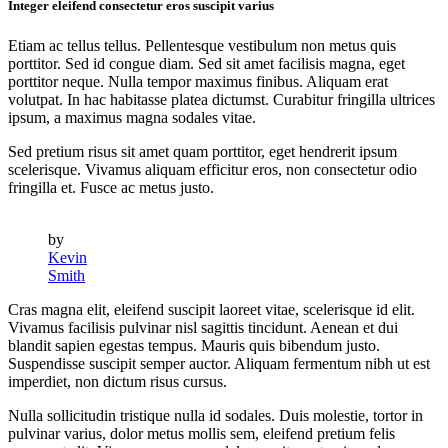
Integer eleifend consectetur eros suscipit varius
Etiam ac tellus tellus. Pellentesque vestibulum non metus quis
porttitor. Sed id congue diam. Sed sit amet facilisis magna, eget
porttitor neque. Nulla tempor maximus finibus. Aliquam erat
volutpat. In hac habitasse platea dictumst. Curabitur fringilla ultrices
ipsum, a maximus magna sodales vitae.
Sed pretium risus sit amet quam porttitor, eget hendrerit ipsum
scelerisque. Vivamus aliquam efficitur eros, non consectetur odio
fringilla et. Fusce ac metus justo.
by
Kevin
Smith
Cras magna elit, eleifend suscipit laoreet vitae, scelerisque id elit.
Vivamus facilisis pulvinar nisl sagittis tincidunt. Aenean et dui
blandit sapien egestas tempus. Mauris quis bibendum justo.
Suspendisse suscipit semper auctor. Aliquam fermentum nibh ut est
imperdiet, non dictum risus cursus.
Nulla sollicitudin tristique nulla id sodales. Duis molestie, tortor in
pulvinar varius, dolor metus mollis sem, eleifend pretium felis