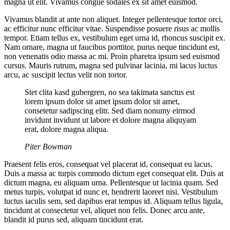
magna ut elit. Vivamus congue sodales ex sit amet euismod.
Vivamus blandit at ante non aliquet. Integer pellentesque tortor orci,
ac efficitur nunc efficitur vitae. Suspendisse posuere risus ac mollis
tempor. Etiam tellus ex, vestibulum eget urna id, rhoncus suscipit ex.
Nam ornare, magna ut faucibus porttitor, purus neque tincidunt est,
non venenatis odio massa ac mi. Proin pharetra ipsum sed euismod
cursus. Mauris rutrum, magna sed pulvinar lacinia, mi lacus luctus
arcu, ac suscipit lectus velit non tortor.
Stet clita kasd gubergren, no sea takimata sanctus est
lorem ipsum dolor sit amet ipsum dolor sit amet,
consetetur sadipscing elitr. Sed diam nonumy eirmod
invidunt invidunt ut labore et dolore magna aliquyam
erat, dolore magna aliqua.
Piter Bowman
Praesent felis eros, consequat vel placerat id, consequat eu lacus.
Duis a massa ac turpis commodo dictum eget consequat elit. Duis at
dictum magna, eu aliquam urna. Pellentesque ut lacinia quam. Sed
metus turpis, volutpat id nunc et, hendrerit laoreet nisi. Vestibulum
luctus iaculis sem, sed dapibus erat tempus id. Aliquam tellus ligula,
tincidunt at consectetur vel, aliquet non felis. Donec arcu ante,
blandit id purus sed, aliquam tincidunt erat.