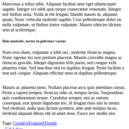
Maecenas a tellus nibh. Aliquam facilisis ante eget ullamcorper
sagittis. Integer vel nibh quis neque consectetur venenatis. Integer
sed finibus urna. Nulla at elit feugiat, blandit mauris in, aliquam
quam. Nunc vehicula molestie sagittis. Cras pellentesque dolor eu
nulla vulputate, ut finibus tortor vulputate. Mauris ultricies dictum
sem ut scelerisque.
Duis molestie, tortor in pulvinar varius
Nam eros diam, vulputate a nibh nec, molestie rhoncus magna.
Nunc egestas leo non pretium placerat. Mauris convallis magna ac
rhoncus gravida. Integer dignissim felis purus, sed congue velit
pharetra vitae. Sed faucibus nisl eu dapibus feugiat. Proin facilisis a
erat sed congue. Aliquam efficitur urna ut dapibus pellentesque.
Mauris ac pharetra justo. Nullam placerat arcu quis interdum cursus.
Proin a sapien tempor, rhoncus odio ut, tempus lectus. Suspendisse
quis condimentum neque. Curabitur semper, nisi ac rutrum
consequat, erat ipsum dignissim leo, id feugiat risus nisi in metus.
Sed eleifend, nulla quis dictum porttitor, ante ante tempus lacus,
eleifend aliquam libero elit sit amet risus. Fusce nec mollis nisi.
Tags:
Creative
Featured
Trends