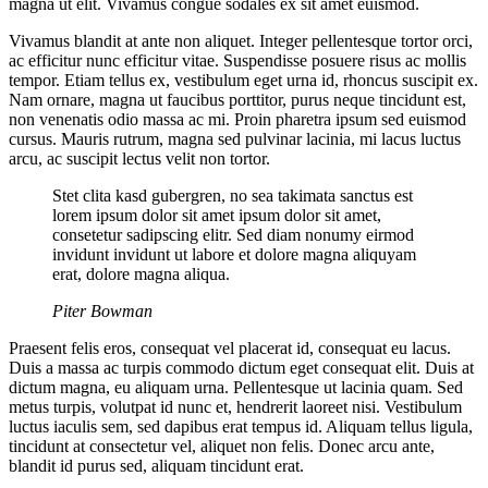
magna ut elit. Vivamus congue sodales ex sit amet euismod.
Vivamus blandit at ante non aliquet. Integer pellentesque tortor orci,
ac efficitur nunc efficitur vitae. Suspendisse posuere risus ac mollis
tempor. Etiam tellus ex, vestibulum eget urna id, rhoncus suscipit ex.
Nam ornare, magna ut faucibus porttitor, purus neque tincidunt est,
non venenatis odio massa ac mi. Proin pharetra ipsum sed euismod
cursus. Mauris rutrum, magna sed pulvinar lacinia, mi lacus luctus
arcu, ac suscipit lectus velit non tortor.
Stet clita kasd gubergren, no sea takimata sanctus est
lorem ipsum dolor sit amet ipsum dolor sit amet,
consetetur sadipscing elitr. Sed diam nonumy eirmod
invidunt invidunt ut labore et dolore magna aliquyam
erat, dolore magna aliqua.
Piter Bowman
Praesent felis eros, consequat vel placerat id, consequat eu lacus.
Duis a massa ac turpis commodo dictum eget consequat elit. Duis at
dictum magna, eu aliquam urna. Pellentesque ut lacinia quam. Sed
metus turpis, volutpat id nunc et, hendrerit laoreet nisi. Vestibulum
luctus iaculis sem, sed dapibus erat tempus id. Aliquam tellus ligula,
tincidunt at consectetur vel, aliquet non felis. Donec arcu ante,
blandit id purus sed, aliquam tincidunt erat.