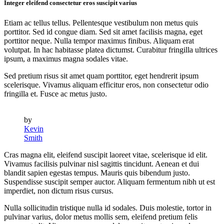
Integer eleifend consectetur eros suscipit varius
Etiam ac tellus tellus. Pellentesque vestibulum non metus quis
porttitor. Sed id congue diam. Sed sit amet facilisis magna, eget
porttitor neque. Nulla tempor maximus finibus. Aliquam erat
volutpat. In hac habitasse platea dictumst. Curabitur fringilla ultrices
ipsum, a maximus magna sodales vitae.
Sed pretium risus sit amet quam porttitor, eget hendrerit ipsum
scelerisque. Vivamus aliquam efficitur eros, non consectetur odio
fringilla et. Fusce ac metus justo.
by
Kevin
Smith
Cras magna elit, eleifend suscipit laoreet vitae, scelerisque id elit.
Vivamus facilisis pulvinar nisl sagittis tincidunt. Aenean et dui
blandit sapien egestas tempus. Mauris quis bibendum justo.
Suspendisse suscipit semper auctor. Aliquam fermentum nibh ut est
imperdiet, non dictum risus cursus.
Nulla sollicitudin tristique nulla id sodales. Duis molestie, tortor in
pulvinar varius, dolor metus mollis sem, eleifend pretium felis