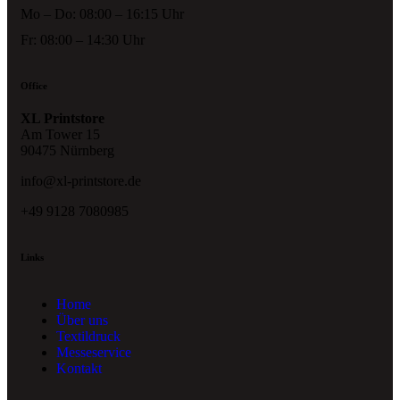
Mo – Do: 08:00 – 16:15 Uhr
Fr: 08:00 – 14:30 Uhr
Office
XL Printstore
Am Tower 15
90475 Nürnberg
info@xl-printstore.de
+49 9128 7080985
Links
Home
Über uns
Textildruck
Messeservice
Kontakt